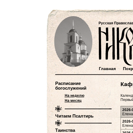
Русская Правосла
Главная
Покр
Расписание
Каф
богослужений
На неделю
Календ
Первый
На месяц
2026-
Елена 
Читаем Псалтирь
2026-
Елена 
Таинства