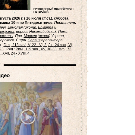
ПРЕПОДОБНЫЙ МОИСЕЙ УГРИН,
ПЕЧЕРСКИЙ.
вгуста 2026 г. ( 26 июля ст.ст.), суббота.
мица 10-я по Пятидесятнице.
Поста нет.
мчч.
Ермолая
(
икона
),
Ермиппа
и
мократа
, иереев Никомидийских. Прмц.
раскевы
. Прп.
Моисея
(
икона
) Угрина,
ерского. Сщмч.
Сергия
пресвитера.
.:
Гал., 213 зач., V, 22 - VI, 2.
Лк., 24 зач., VI,
23
. Ряд.:
Рим., 119 зач., XV, 30-33.
Мф., 73
, XVII, 24 - XVIII, 4.
идео