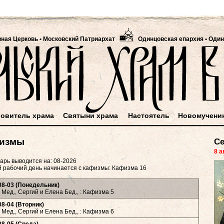
вная Церковь
•
Московский Патриархат
Одинцовская епархия • Один
овитель храма
Святыни храма
Настоятель
Новомучени
измы
Се
8 а
арь выводится на: 08-2026
 рабочий день начинается с кафизмы: Кафизма 16
08-03 (Понедельник)
Мед., Сергий и Елена Бед., : Кафизма 5
08-04 (Вторник)
Мед., Сергий и Елена Бед., : Кафизма 6