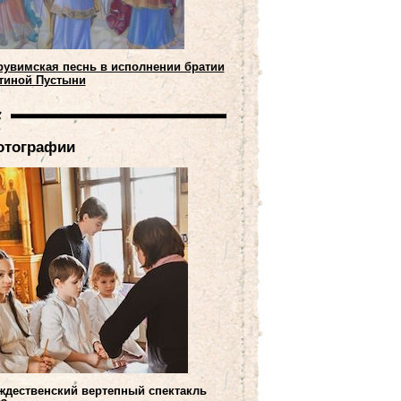
рувимская песнь в исполнении братии
тиной Пустыни
отографии
ждественский вертепный спектакль