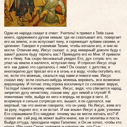
Один из народа сказал в ответ: Учитель! я привел к Тебе сына
моего, одержимого духом немым: где ни схватывает его, повергает
его на землю, и он испускает пену, и скрежещет зубами своими, и
цепенеет. Говорил я ученикам Твоим, чтобы изгнали его, и они не
могли. Отвечая ему, Иисус сказал: о, род неверный! доколе буду с
вами? доколе буду терпеть вас? Приведите его ко Мне. И привели
его к Нему. Как скоро бесноватый увидел Его, дух сотряс его; он
упал на землю и валялся, испуская пену. И спросил Иисус отца
его: как давно это сделалось с ним? Он сказал: с детства; и
многократно дух бросал его и в огонь и в воду, чтобы погубить его;
но, если что можешь, сжалься над нами и помоги нам. Иисус
сказал ему: если сколько-нибудь можешь веровать, все возможно
верующему. И тотчас отец отрока воскликнул со слезами: верую,
Господи! помоги моему неверию. Иисус, видя, что сбегается народ,
запретил духу нечистому, сказав ему: дух немой и глухой! Я
повелеваю тебе, выйди из него и впредь не входи в него. И,
вскрикнув и сильно сотрясши его, вышел; и он сделался, как
мертвый, так что многие говорили, что он умер. Но Иисус, взяв его
за руку, поднял его; и он встал. И как вошел Иисус в дом, ученики
Его спрашивали Его наедине: почему мы не могли изгнать его? И
сказал им: сей род не может выйти иначе, как от молитвы и поста.
Выйдя оттуда, проходили через Галилею; и Он не хотел, чтобы кто
узнал. Ибо учил Своих учеников и говорил им, что Сын