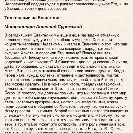
Человеческий предан будет в руки человеческие и убьют Его, и, по
убиении, в третий день воскреснет.
Толкование на Евангелие
Митрополит Антоний Сурожский
В сегодняшнем Евангелии мы еще и еще раз видим отчаянную
человеческую нужду и неспособность учеников Христовых
исцелить человека. Недавно мы читали в Евангелии о том, что они
чувствовали, что не в состоянии накормить народ, который
окружал Христа; и спросили Его: почему? Почему они так
бессильны? Почему они не могут помочь тем, которые с такой
надеждой к ним приходят? И Спаситель две вещи сказал. Сначала,
до их вопрошания, Он сказал: приведите больного мальчика ко
Мне... Это первое, что каждый из нас в состоянии сделать. Когда
перед нами нужда, болезнь, отчаяние и растерянность, мы так
часто стараемся своим умом помочь; и порой, в какой-то мере, мы
это можем сделать. Но в конечном итоге, предельная гармония,
цельность человека может быть восстановлена только Самим
Богом. И поэтому мы должны помнить, что мы посланы в этот мир
для того, чтобы каждого нуждающегося привести к Самому Христу,
стать настолько прозрачными, настолько незаметными, чтобы
люди вошли бы в общение со Христом, потому что мы их за руку к
Нему привели – но только. Второй вопрос был поставлен конкретно
учениками: Почему мы не смогли его исцелить?.. – Потому что не
хватило веры. Не веры в то, что у них есть сила это сделать, а
веры в то, что Бог может это сотворить, и что роль ученика в том,
чтобы распахнуть как можно шире дверь для Бога, чтобы Он мог